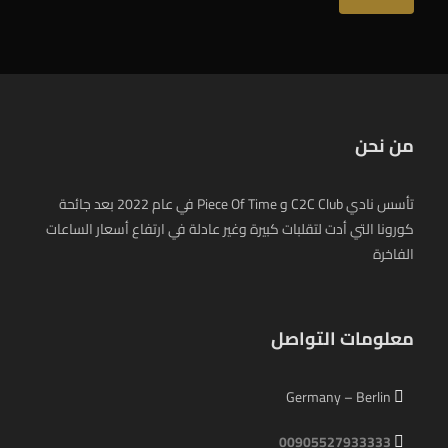
سعر
سعر
من نحن
تأسس نادي C2C Club و Piece Of Time في عام 2022 بعد جائحة
كورونا التي أدت لتقلبات كبيرة وغير عادلة في ارتفاع أسعار الساعات
الفاخرة
معلومات التواصل
Germany – Berlin
00905527933333