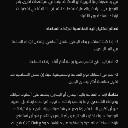
في يد معينة رمزًا للهوية أو المكانة. بينما في مجتمعات أخرى، يتم
التركيز على الراحة والعملية فقط. لذا، قد تجد اختلافًا في تفضيلات
ارتداء الساعة بين الأفراد.
نصائح لاختيار اليد المناسبة لارتداء الساعة:
1- إذا كنت تستخدم يدك اليمنى بشكل أساسي، يُفضل ارتداء الساعة
في اليد اليسرى.
2- اختر اليد التي تشعر معها براحة أكثر أثناء ارتداء الساعة.
3- ضع في اعتبارك نوع الساعة وتصميمها، حيث إن بعض التصاميم قد
تكون مناسبة أكثر لإحدى اليدين.
ختاماً:
ارتداء الساعة باليد اليمنى أو اليسرى يعتمد على أسلوب حياتك،
وذوقك الشخصي، وما يناسب راحتك. لا توجد قواعد صارمة، بل المهم
هو أن تكون الساعة جزءًا يعبر عن شخصيتك ويتماشى مع احتياجاتك
اليومية. سواء اخترت اليد اليمنى أم اليسرى، الأهم هو أن تستمتع
بارتداء ساعتك الفاخرة وتستفيد من مزاياها. موقع C2C Club يتيح لك